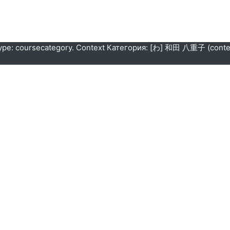
ype: coursecategory. Context Категория: [わ] 和田 八重子 (contex