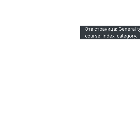
Эта страница: General t
course-index-category.