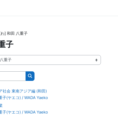
[わ] 和田 八重子
八重子
Поиск курса
ア社会 東南アジア編 (和田)
子(ヤエコ) / WADA Yaeko
業
子(ヤエコ) / WADA Yaeko