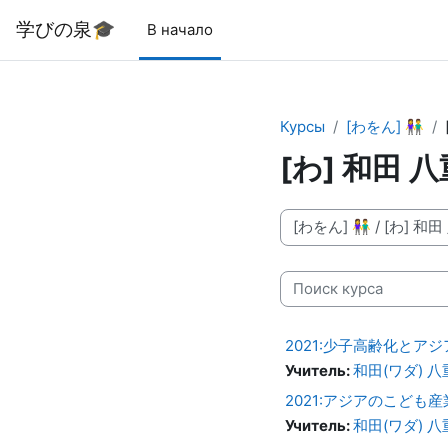
Перейти к основному содержанию
学びの泉🎓
В начало
Курсы
[わをん] 👫
[わ] 和田 
Категории курсов
Поиск курса
2021:少子高齢化とアジ
Учитель:
和田(ワダ) 八重
2021:アジアのこども産
Учитель:
和田(ワダ) 八重