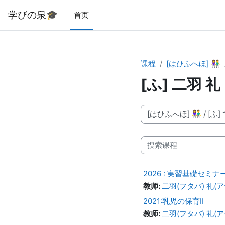
跳到主要内容
学びの泉🎓
首页
课程
[はひふへほ] 👫
[ふ] 二羽 礼
课程类别
搜索课程
2026 : 実習基礎セミナ
教师:
二羽(フタバ) 礼(アヤ)
2021:乳児の保育II
教师:
二羽(フタバ) 礼(アヤ)