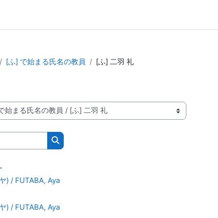
[ふ] で始まる氏名の教員
[ふ] 二羽 礼
搜索课程
ー
 / FUTABA, Aya
 / FUTABA, Aya