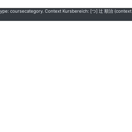
 type: coursecategory. Context Kursbereich: [つ] 辻 順治 (context