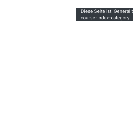
Diese Seite ist: General
course-index-category.