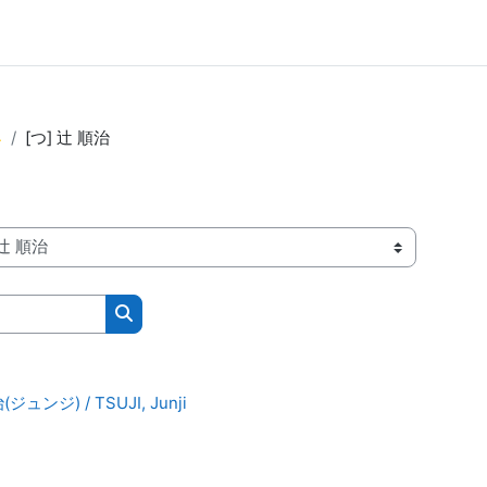

[つ] 辻 順治
Kurse suchen
ジュンジ) / TSUJI, Junji