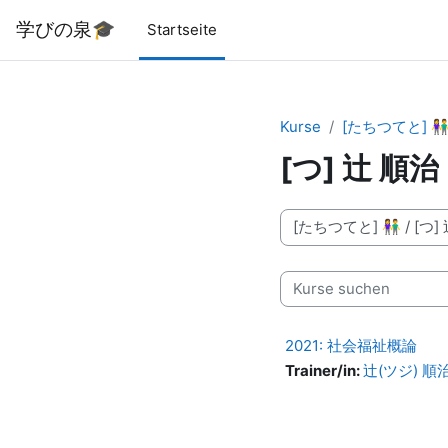
Zum Hauptinhalt
学びの泉🎓
Startseite
Kurse
[たちつてと] 
[つ] 辻 順治
Kursbereiche
Kurse suchen
2021: 社会福祉概論
Trainer/in:
辻(ツジ) 順治(