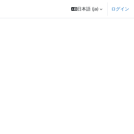
日本語 ‎(ja)‎
ログイン