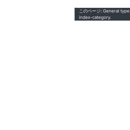
このページ: General type: 
index-category.