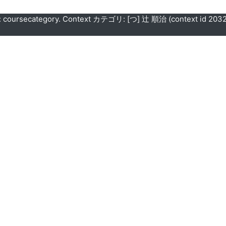
coursecategory. Context カテゴリ: [つ] 辻 順治 (context id 20320