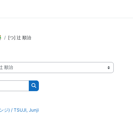

[つ] 辻 順治
コースを検索する
 / TSUJI, Junji