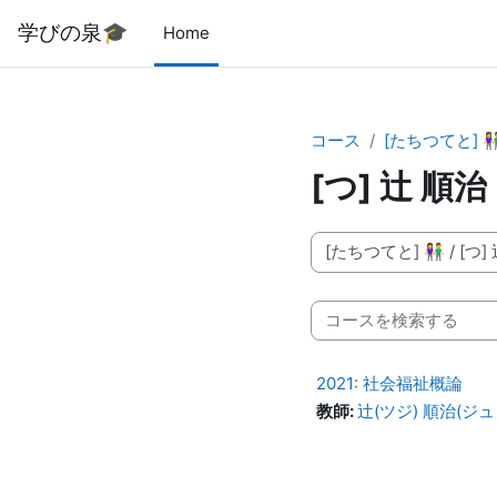
メインコンテンツへスキップする
学びの泉🎓
Home
コース
[たちつてと] 
[つ] 辻 順治
コースカテゴリ
コースを検索する
2021: 社会福祉概論
教師:
辻(ツジ) 順治(ジュンジ)