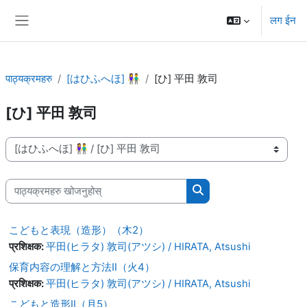
मुख्य सामग्रीमा स्किप गर्नुहोस्
लग ईन
Side panel
पाठ्यक्रमहरु
[はひふへほ] 👫
[ひ] 平田 敦司
[ひ] 平田 敦司
पाठ्यक्रम वर्गहरु
पाठ्यक्रमहरु खोजनुहोस्
पाठ्यक्रमहरु खोजनुहोस्
こどもと表現（造形）（木2）
प्रशिक्षक:
平田(ヒラタ) 敦司(アツシ) / HIRATA, Atsushi
保育内容の理解と方法Ⅱ（火4）
प्रशिक्षक:
平田(ヒラタ) 敦司(アツシ) / HIRATA, Atsushi
こどもと造形Ⅱ（月5）