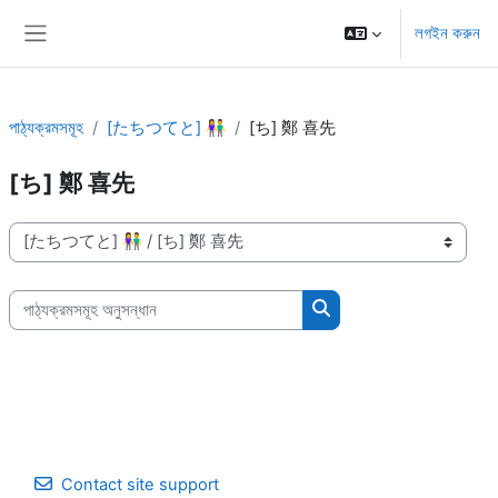
মাইন্ কনটেন্ট বাদ দিন
লগইন করুন
Side panel
পাঠ্যক্রমসমূহ
[たちつてと] 👫
[ち] 鄭 喜先
[ち] 鄭 喜先
পাঠ্যক্রম বিভাগসমূহ
পাঠ্যক্রমসমূহ অনুসন্ধান
পাঠ্যক্রমসমূহ অনুসন্ধান
Contact site support