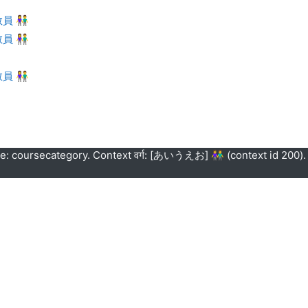
員 👫
員 👫
員 👫
pe: coursecategory. Context वर्ग: [あいうえお] 👫 (context id 200)