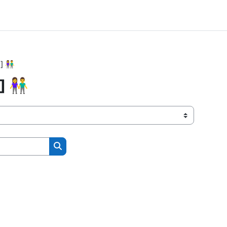
 👫
 👫
पाठ्यक्रमहरु खोजनुहोस्