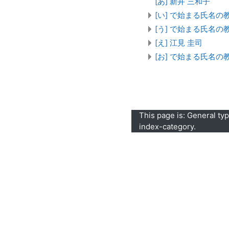
[あ] 新井 三和子
[い] で始まる氏名の教
[う] で始まる氏名の教
[え] 江見 圭司
[お] で始まる氏名の教
This page is: General ty
index-category.