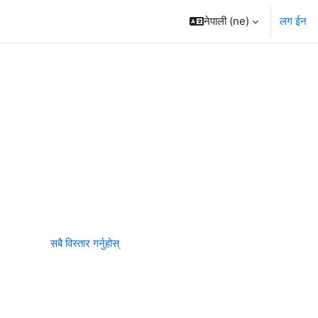
नेपाली ‎(ne)‎
लग ईन
सबै विस्तार गर्नुहोस्