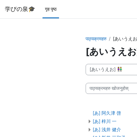
मुख्य सामग्रीमा स्किप गर्नुहोस्
学びの泉🎓
गृह पृष्ठ
पाठ्यक्रमहरु
[あいうえお]
[あいうえお]
पाठ्यक्रम वर्गहरु
पाठ्यक्रमहरु खोजनुहोस्
[あ] 阿久津 啓
[あ] 梓川 一
[あ] 浅井 健介