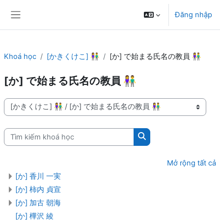
Chuyển tới nội dung chính
Đăng nhập
Bảng điều khiển cạnh
Khoá học
[かきくけこ] 👫
[か] で始まる氏名の教員 👫
[か] で始まる氏名の教員 👫
Danh mục khoá học
Tìm kiếm khoá học
Tìm kiếm khoá học
Mở rộng tất cả
[か] 香川 一実
[か] 柿内 貞宣
[か] 加古 朝海
[か] 樺沢 綾