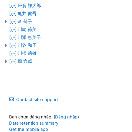
[か] 鎌倉 祥太郎
[か] 亀井 健吾
[か] 傘 郁子
[か] 川崎 徳美
[か] 川添 恵美子
[か] 川谷 和子
[か] 川根 徳雄
[か] 簡 逸威
Contact site support
Bạn chưa đăng nhập. (
Đăng nhập
)
Data retention summary
Get the mobile app