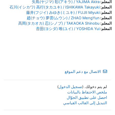
المعلم:
矢島(ヤジマ) 彰(アキラ) / YAJIMA Akira
المعلم:
石川(イシカワ) 高行(タカユキ) / ISHIKAWA Takayuki
المعلم:
藤井(フジイ) みゆき(ミユキ) / FUJII Miyuki
المعلم:
趙(チョウ) 夢雲(ムウン) / ZHAO MengYun
المعلم:
髙岡(タカオカ) 忍(シノブ) / TAKAOKA Shinobu
المعلم:
𠮷田(ヨシダ) 唯(ユイ) / YOSHIDA Yui
الاتصال مع دعم الموقع
لم يتم دخولك. (
تسجيل الدخول
)
ملخص الاحتفاظ بالبيانات
احصل على تطبيق الجوّال
التبديل إلى القالب القياسي