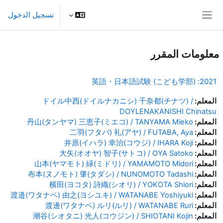
خطى إلى المحتوى الرئيسي
تسجيل الدخول
واجهة جانبية
معلومات المقرر
2021: 英語・日本語試験 (こども学部)
المعلم:
ドイル中西(ドイルナカニシ) 千奈都(チナツ) /
DOYLENAKANISHI Chinatsu
المعلم:
丹山(タンヤマ) 三恵子(ミエコ) / TANYAMA Mieko
المعلم:
二羽(フタバ) 礼(アヤ) / FUTABA, Aya
المعلم:
井原(イハラ) 幸治(コウジ) / IHARA Koji
المعلم:
大矢(オオヤ) 智子(サトコ) / OYA Satoko
المعلم:
山本(ヤマモト) 緑(ミドリ) / YAMAMOTO Midori
المعلم:
布本(ヌノモト) 肇(タダシ) / NUNOMOTO Tadashi
المعلم:
横田(ヨコタ) 詩織(シオリ) / YOKOTA Shiori
المعلم:
渡邉(ワタナベ) 由之(ヨシユキ) / WATANABE Yoshiyuki
المعلم:
渡邊(ワタナベ) ルリ(ルリ) / WATANABE Ruri
المعلم:
潮谷(シオタニ) 光人(コウジン) / SHIOTANI Kojin