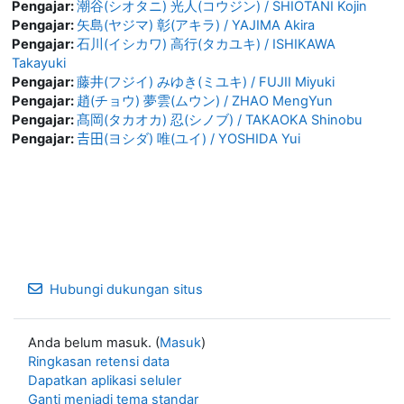
Pengajar:
潮谷(シオタニ) 光人(コウジン) / SHIOTANI Kojin
Pengajar:
矢島(ヤジマ) 彰(アキラ) / YAJIMA Akira
Pengajar:
石川(イシカワ) 高行(タカユキ) / ISHIKAWA
Takayuki
Pengajar:
藤井(フジイ) みゆき(ミユキ) / FUJII Miyuki
Pengajar:
趙(チョウ) 夢雲(ムウン) / ZHAO MengYun
Pengajar:
髙岡(タカオカ) 忍(シノブ) / TAKAOKA Shinobu
Pengajar:
𠮷田(ヨシダ) 唯(ユイ) / YOSHIDA Yui
Hubungi dukungan situs
Anda belum masuk. (
Masuk
)
Ringkasan retensi data
Dapatkan aplikasi seluler
Ganti menjadi tema standar