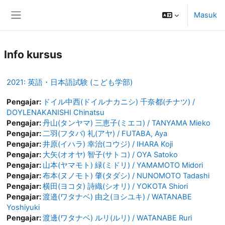
Lewati ke konten utama
Masuk
Panel samping
Info kursus
2021: 英語・日本語試験 (こども学部)
Pengajar:
ドイル中西(ドイルナカニシ) 千奈都(チナツ) /
DOYLENAKANISHI Chinatsu
Pengajar:
丹山(タンヤマ) 三恵子(ミエコ) / TANYAMA Mieko
Pengajar:
二羽(フタバ) 礼(アヤ) / FUTABA, Aya
Pengajar:
井原(イハラ) 幸治(コウジ) / IHARA Koji
Pengajar:
大矢(オオヤ) 智子(サトコ) / OYA Satoko
Pengajar:
山本(ヤマモト) 緑(ミドリ) / YAMAMOTO Midori
Pengajar:
布本(ヌノモト) 肇(タダシ) / NUNOMOTO Tadashi
Pengajar:
横田(ヨコタ) 詩織(シオリ) / YOKOTA Shiori
Pengajar:
渡邉(ワタナベ) 由之(ヨシユキ) / WATANABE
Yoshiyuki
Pengajar:
渡邊(ワタナベ) ルリ(ルリ) / WATANABE Ruri