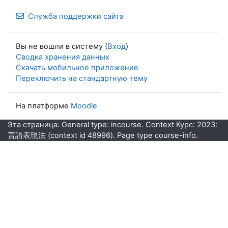
Служба поддержки сайта
Вы не вошли в систему (
Вход
)
Сводка хранения данных
Скачать мобильное приложение
Переключить на стандартную тему
На платформе
Moodle
Эта страница: General type: incourse. Context Курс: 2023:
言語表現法 (context id 48996). Page type course-info.