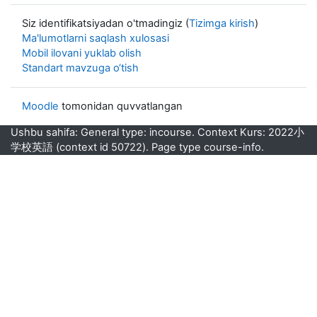
Siz identifikatsiyadan o'tmadingiz (
Tizimga kirish
)
Ma'lumotlarni saqlash xulosasi
Mobil ilovani yuklab olish
Standart mavzuga o‘tish
Moodle
tomonidan quvvatlangan
Ushbu sahifa: General type: incourse. Context Kurs: 2022小
学校英語 (context id 50722). Page type course-info.