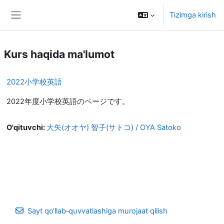
Asosiy mundarijaga o‘tish
Tizimga kirish
Yon panel
Kurs haqida ma'lumot
2022小学校英語
2022年度小学校英語のページです。
O'qituvchi:
大矢(オオヤ) 智子(サトコ) / OYA Satoko
Sayt qo‘llab‑quvvatlashiga murojaat qilish