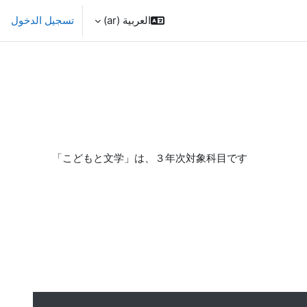
العربية ‎(ar)‎
تسجيل الدخول
「こどもと文学」は、３年次対象科目です