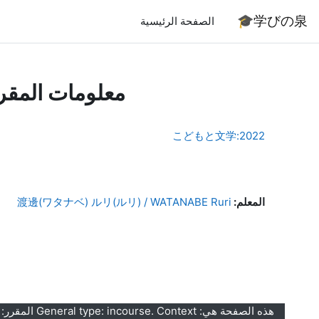
خطى إلى المحتوى الرئيسي
学びの泉🎓
الصفحة الرئيسية
معلومات المقر
2022:こどもと文学
المعلم:
渡邊(ワタナベ) ルリ(ルリ) / WATANABE Ruri
هذه الصفحة هي: General type: incourse. Context المقرر: 2022:こどもと文学 (context id 55293). Page type course-info.