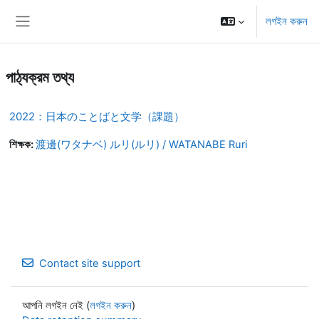
মাইন্ কনটেন্ট বাদ দিন
লগইন করুন
Side panel
পাঠ্যক্রম তথ্য
2022：日本のことばと文学（課題）
শিক্ষক:
渡邊(ワタナベ) ルリ(ルリ) / WATANABE Ruri
Contact site support
আপনি লগইন নেই (
লগইন করুন
)