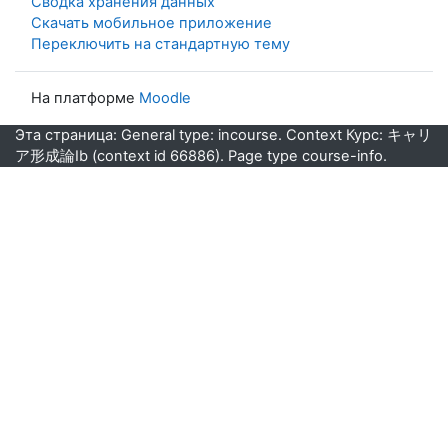
Сводка хранения данных
Скачать мобильное приложение
Переключить на стандартную тему
На платформе
Moodle
Эта страница: General type: incourse. Context Курс: キャリ
ア形成論Ⅰb (context id 66886). Page type course-info.