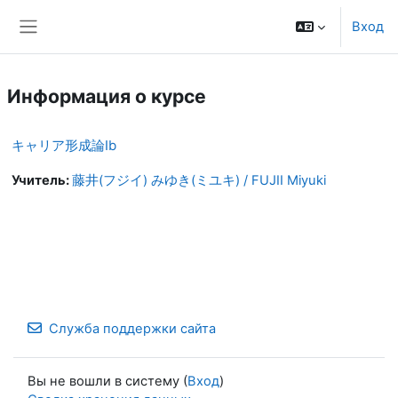
Перейти к основному содержанию
Вход
Боковая панель
Информация о курсе
キャリア形成論Ⅰb
Учитель:
藤井(フジイ) みゆき(ミユキ) / FUJII Miyuki
Служба поддержки сайта
Вы не вошли в систему (
Вход
)