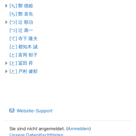
[ち] 鄭 德姫
[ち] 鄭 喜先
[つ] 辻 順治
[つ] 辻 壽一
[て] 寺下 隆夫
[と] 都知木 誠
[と] 富岡 郁子
[と] 冨田 昇
[と] 戸村 健郁
Website-Support
Sie sind nicht angemeldet. (
Anmelden
)
Unsere Datenlöschfristen