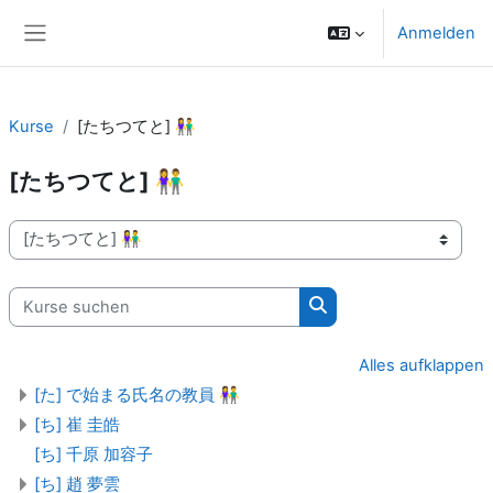
Zum Hauptinhalt
Anmelden
Website-Übersicht
Kurse
[たちつてと] 👫
[たちつてと] 👫
Kursbereiche
Kurse suchen
Kurse suchen
Alles aufklappen
[た] で始まる氏名の教員 👫
[ち] 崔 圭皓
[ち] 千原 加容子
[ち] 趙 夢雲