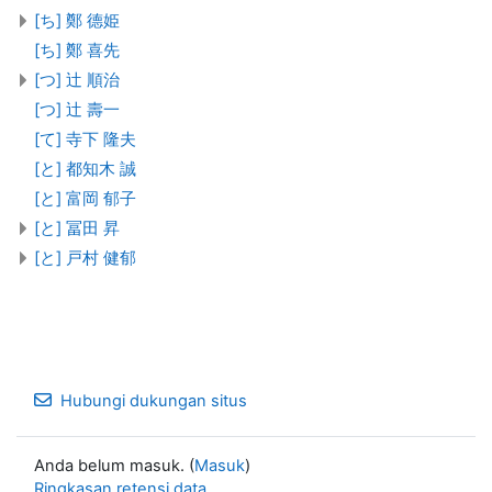
[ち] 鄭 德姫
[ち] 鄭 喜先
[つ] 辻 順治
[つ] 辻 壽一
[て] 寺下 隆夫
[と] 都知木 誠
[と] 富岡 郁子
[と] 冨田 昇
[と] 戸村 健郁
Hubungi dukungan situs
Anda belum masuk. (
Masuk
)
Ringkasan retensi data