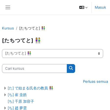
Lewati ke konten utama
Masuk
Panel samping
Kursus
[たちつてと] 👫
[たちつてと] 👫
Kategori kursus
Cari kursus
Cari kursus
Perluas semua
[た] で始まる氏名の教員 👫
[ち] 崔 圭皓
[ち] 千原 加容子
[ち] 趙 夢雲